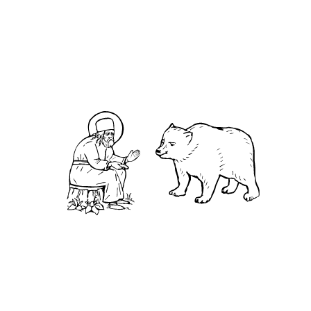
Нижегородская обл., г.Нижний Новгород,
территория Кремль, к.14.
О преподобном
Житие
Чудеса
Святая Канавка
Камень
Ближняя пустынька
Дальняя пустынька
Карта жизненного пути