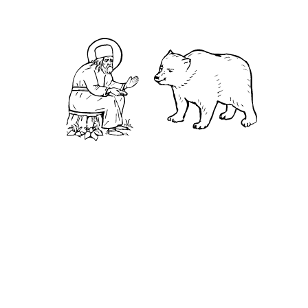
Чудеса
Святая Канавка
Камень
Ближняя пустынька
Дальняя пустынька
Карта жизненного пути
Достопримечательности
Арзамас
Нижний Новгород
Саров
Дивеево
Выездное