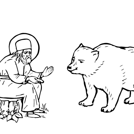
О преподобном
Достопримечательнос