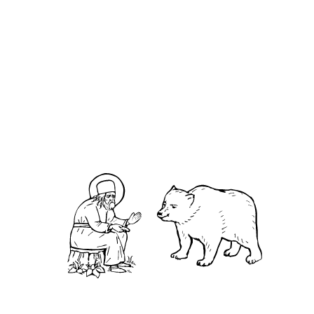
О кластере
О нас
АНО «УК «Саровско-Дивеевский кластер»:
Нижегородская обл., г.Нижний Новгород,
территория Кремль, к.14.
О преподобном
Житие
Чудеса
Святая Канавка