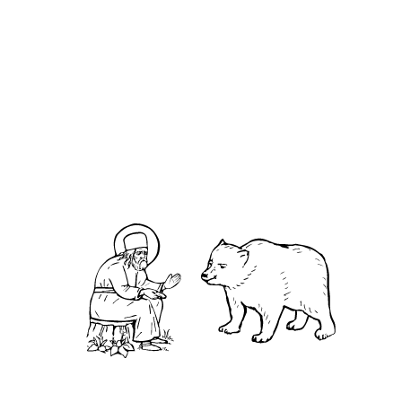
О кластере
О нас
АНО «УК «Саровско-Дивеевский кластер»:
Нижегородская обл., г.Нижний Новгород,
территория Кремль, к.14.
О преподобном
Житие
Чудеса