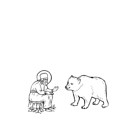
О кластере
О нас
АНО «УК «Саровско-Дивеевский кластер»:
Нижегородская обл., г.Нижний Новгород,
территория Кремль, к.14.
О преподобном
Житие
Чудеса
Святая Канавка