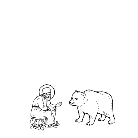
Ви́ктор епископ Островидов
О кластере
О нас
АНО «УК «Саровско-Дивеевский кластер»:
Нижегородская обл., г.Нижний Новгород,
территория Кремль, к.14.
О преподобном
Житие