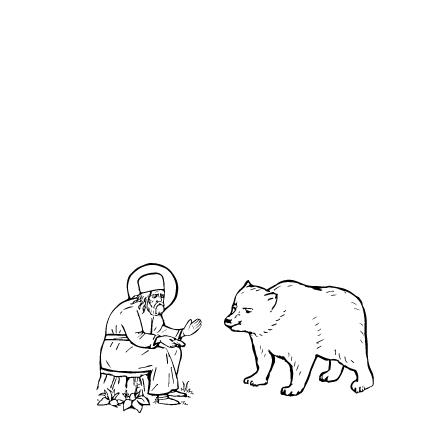
Верони́ка Кровоточивая
О кластере
О нас
АНО «УК «Саровско-Дивеевский кластер»:
Нижегородская обл., г.Нижний Новгород,
территория Кремль, к.14.
О преподобном
Житие
Чудеса