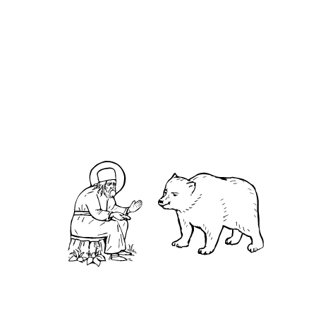
О кластере
О нас
АНО «УК «Саровско-Дивеевский кластер»:
Нижегородская обл., г.Нижний Новгород,
территория Кремль, к.14.
О преподобном
Житие
Чудеса
Святая Канавка
Камень