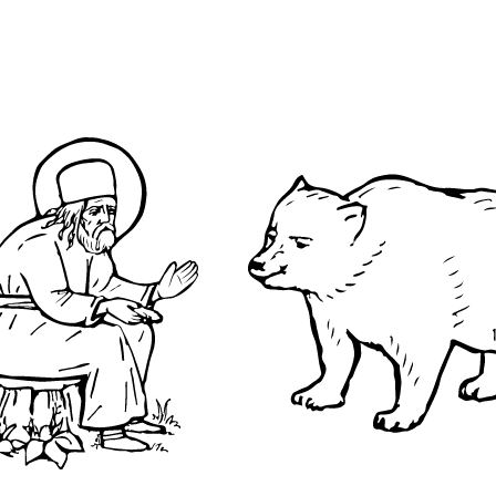
гийский
О преподобном
Достопримечательнос