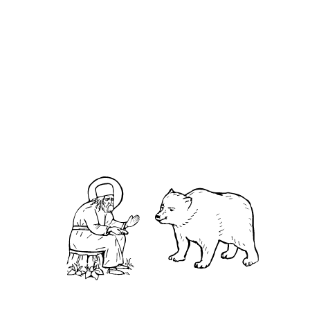
Васи́лий Сокольский
О кластере
О нас
АНО «УК «Саровско-Дивеевский кластер»:
Нижегородская обл., г.Нижний Новгород,
территория Кремль, к.14.
О преподобном
Житие
Чудеса