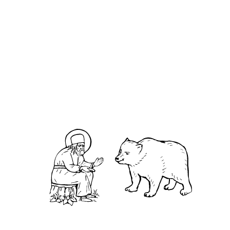
О кластере
О нас
АНО «УК «Саровско-Дивеевский кластер»:
Нижегородская обл., г.Нижний Новгород,
территория Кремль, к.14.
О преподобном
Житие
Чудеса