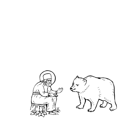
О кластере
О нас
АНО «УК «Саровско-Дивеевский кластер»:
Нижегородская обл., г.Нижний Новгород,
территория Кремль, к.14.
О преподобном
Житие
Чудеса
Святая Канавка
Камень