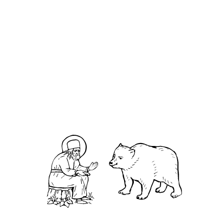
Стефа́н епископ Великопермский
О кластере
О нас
АНО «УК «Саровско-Дивеевский кластер»:
Нижегородская обл., г.Нижний Новгород,
территория Кремль, к.14.
О преподобном
Житие