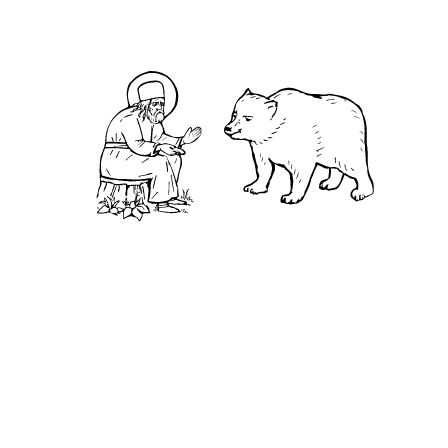
Житие
Чудеса
Святая Канавка
Камень
Ближняя пустынька
Дальняя пустынька
Карта жизненного пути
Достопримечательности
Арзамас
Нижний Новгород
Саров
Дивеево