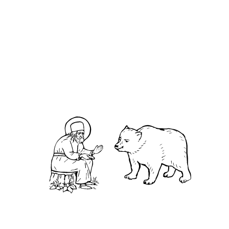
О кластере
О нас
АНО «УК «Саровско-Дивеевский кластер»:
Нижегородская обл., г.Нижний Новгород,
территория Кремль, к.14.
О преподобном
Житие
Чудеса
Святая Канавка
Камень