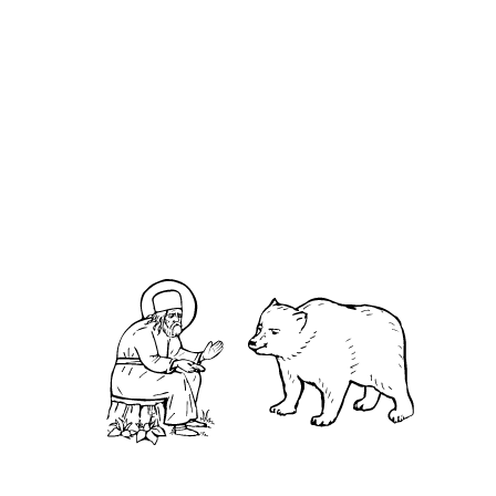
О кластере
О нас
АНО «УК «Саровско-Дивеевский кластер»:
Нижегородская обл., г.Нижний Новгород,
территория Кремль, к.14.
О преподобном
Житие
Чудеса