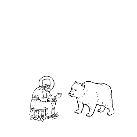
О кластере
О нас
АНО «УК «Саровско-Дивеевский кластер»:
Нижегородская обл., г.Нижний Новгород,
территория Кремль, к.14.
О преподобном
Житие
Чудеса