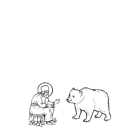
Севастиа́н Карагандинский Фомин
О кластере
О нас
АНО «УК «Саровско-Дивеевский кластер»:
Нижегородская обл., г.Нижний Новгород,
территория Кремль, к.14.
О преподобном
Житие