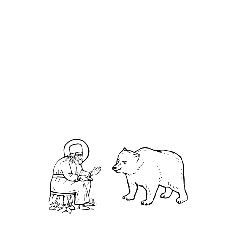
Се́ргий Мелитопольский Зверев
О кластере
О нас
АНО «УК «Саровско-Дивеевский кластер»:
Нижегородская обл., г.Нижний Новгород,
территория Кремль, к.14.
О преподобном
Житие