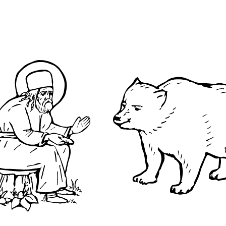
О преподобном
Достопримечательнос