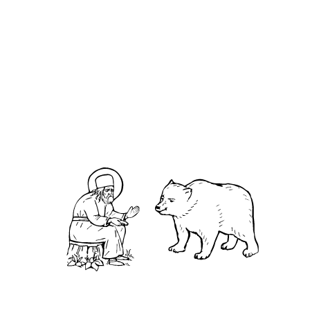
О кластере
О нас
АНО «УК «Саровско-Дивеевский кластер»:
Нижегородская обл., г.Нижний Новгород,
территория Кремль, к.14.
О преподобном
Житие
Чудеса
Святая Канавка