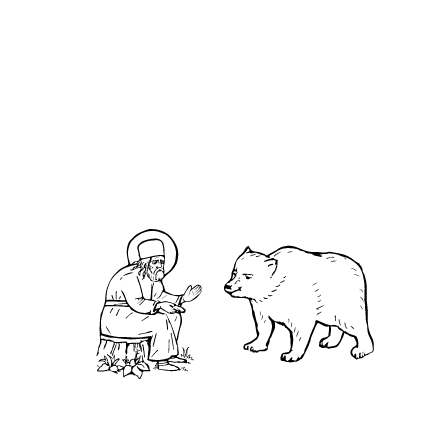
О кластере
О нас
АНО «УК «Саровско-Дивеевский кластер»:
Нижегородская обл., г.Нижний Новгород,
территория Кремль, к.14.
О преподобном
Житие
Чудеса
Святая Канавка
Камень