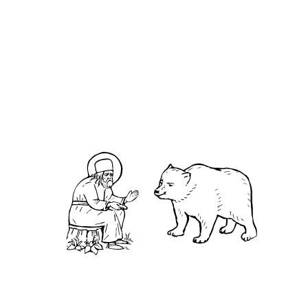
О кластере
О нас
АНО «УК «Саровско-Дивеевский кластер»:
Нижегородская обл., г.Нижний Новгород,
территория Кремль, к.14.
О преподобном
Житие
Чудеса
Святая Канавка
Камень