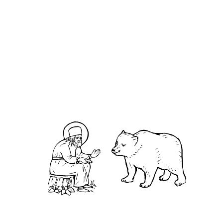
О кластере
О нас
АНО «УК «Саровско-Дивеевский кластер»:
Нижегородская обл., г.Нижний Новгород,
территория Кремль, к.14.
О преподобном
Житие
Чудеса
Святая Канавка