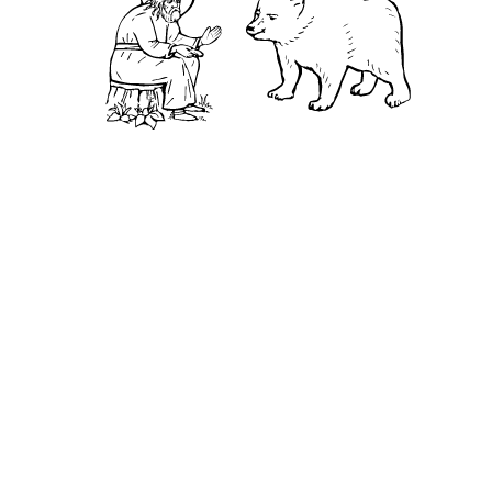
О нас
АНО «УК «Саровско-Дивеевский кластер»:
Нижегородская обл., г.Нижний Новгород,
территория Кремль, к.14.
О преподобном
Житие
Чудеса
Святая Канавка
Камень
Ближняя пустынька
Дальняя пустынька