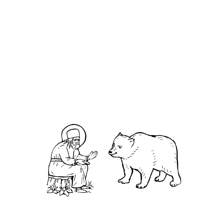
Родио́н Патрасский Иродио́н
О кластере
О нас
АНО «УК «Саровско-Дивеевский кластер»:
Нижегородская обл., г.Нижний Новгород,
территория Кремль, к.14.
О преподобном
Житие
Чудеса