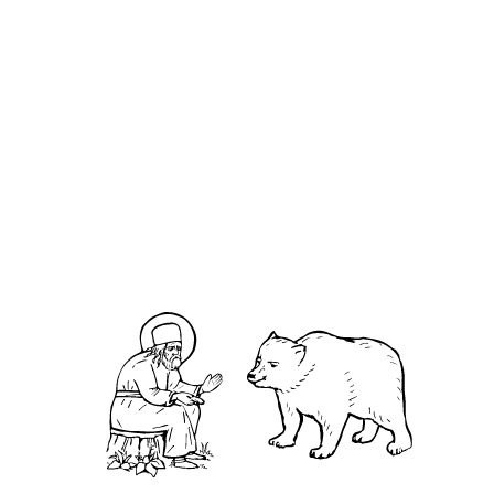
Порфи́рий Ефесский
О кластере
О нас
АНО «УК «Саровско-Дивеевский кластер»:
Нижегородская обл., г.Нижний Новгород,
территория Кремль, к.14.
О преподобном