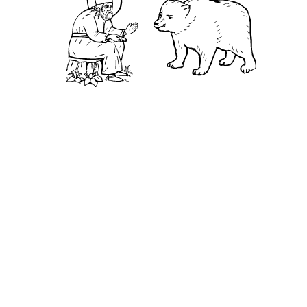
О нас
АНО «УК «Саровско-Дивеевский кластер»:
Нижегородская обл., г.Нижний Новгород,
территория Кремль, к.14.
О преподобном
Житие
Чудеса
Святая Канавка
Камень
Ближняя пустынька