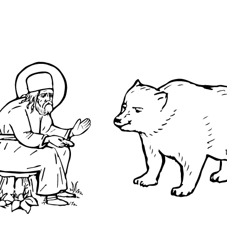
О преподобном
Достопримечательнос