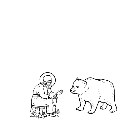
О кластере
О нас
АНО «УК «Саровско-Дивеевский кластер»:
Нижегородская обл., г.Нижний Новгород,
территория Кремль, к.14.
О преподобном
Житие
Чудеса
Святая Канавка