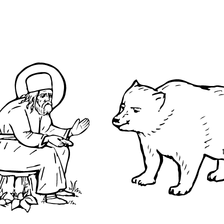
О преподобном
Достопримечательнос