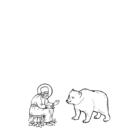
Пахо́мий Костромской
О кластере
О нас
АНО «УК «Саровско-Дивеевский кластер»:
Нижегородская обл., г.Нижний Новгород,
территория Кремль, к.14.
О преподобном