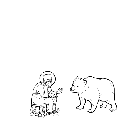
О кластере
О нас
АНО «УК «Саровско-Дивеевский кластер»:
Нижегородская обл., г.Нижний Новгород,
территория Кремль, к.14.
О преподобном
Житие
Чудеса
Святая Канавка
Камень