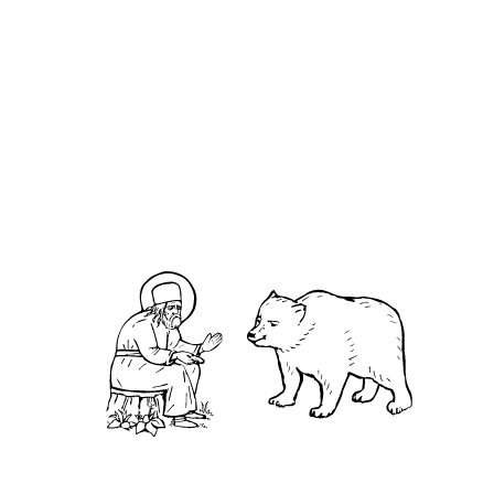
О кластере
О нас
АНО «УК «Саровско-Дивеевский кластер»:
Нижегородская обл., г.Нижний Новгород,
территория Кремль, к.14.
О преподобном
Житие
Чудеса
Святая Канавка