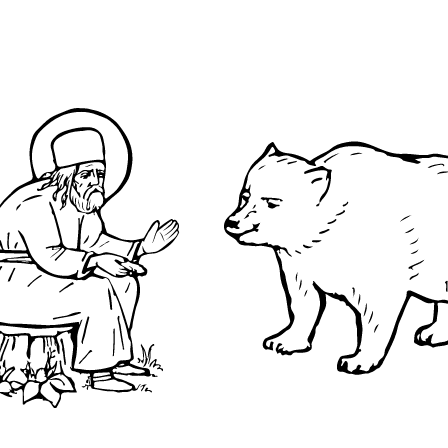
О преподобном
Достопримечательнос