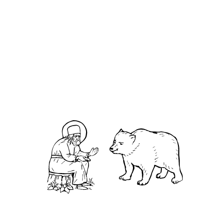
О кластере
О нас
АНО «УК «Саровско-Дивеевский кластер»:
Нижегородская обл., г.Нижний Новгород,
территория Кремль, к.14.
О преподобном
Житие
Чудеса
Святая Канавка