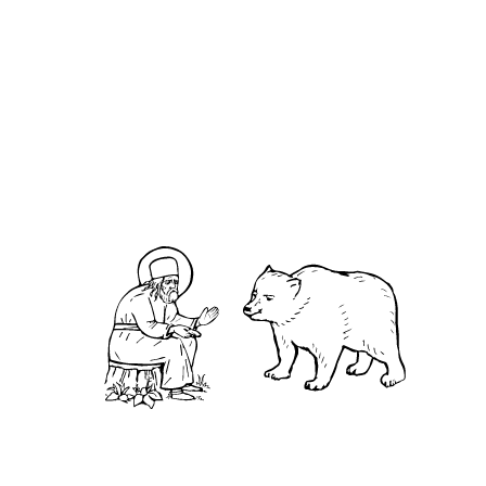
О кластере
О нас
АНО «УК «Саровско-Дивеевский кластер»:
Нижегородская обл., г.Нижний Новгород,
территория Кремль, к.14.
О преподобном
Житие
Чудеса
Святая Канавка
Камень