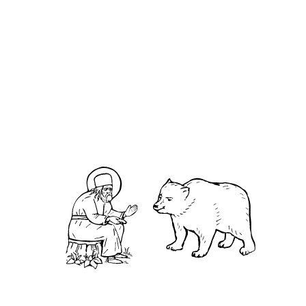
О кластере
О нас
АНО «УК «Саровско-Дивеевский кластер»:
Нижегородская обл., г.Нижний Новгород,
территория Кремль, к.14.
О преподобном
Житие
Чудеса
Святая Канавка