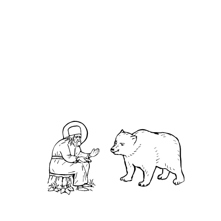
О кластере
О нас
АНО «УК «Саровско-Дивеевский кластер»:
Нижегородская обл., г.Нижний Новгород,
территория Кремль, к.14.
О преподобном
Житие
Чудеса
Святая Канавка