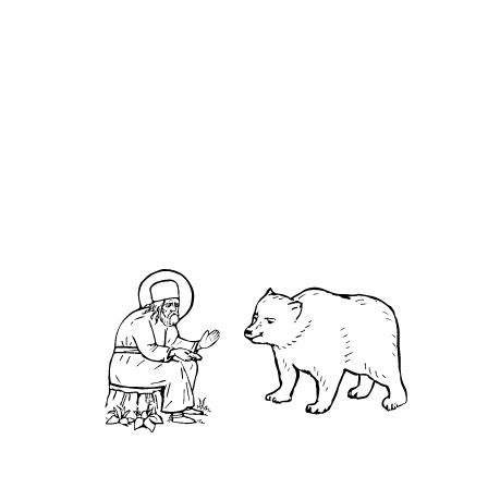
О кластере
О нас
АНО «УК «Саровско-Дивеевский кластер»:
Нижегородская обл., г.Нижний Новгород,
территория Кремль, к.14.
О преподобном
Житие
Чудеса
Святая Канавка