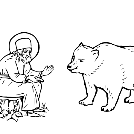
гари́та
О преподобном
Достопримечательнос