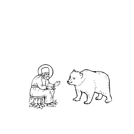
О кластере
О нас
АНО «УК «Саровско-Дивеевский кластер»:
Нижегородская обл., г.Нижний Новгород,
территория Кремль, к.14.
О преподобном
Житие
Чудеса
Святая Канавка
Камень