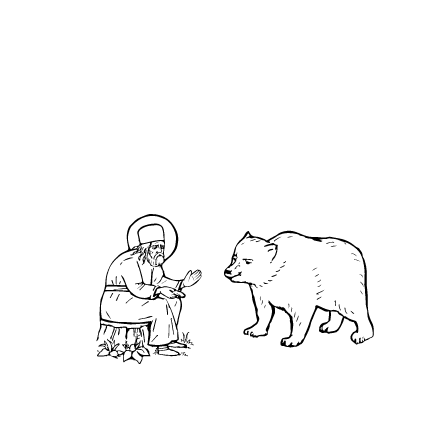
О кластере
О нас
АНО «УК «Саровско-Дивеевский кластер»:
Нижегородская обл., г.Нижний Новгород,
территория Кремль, к.14.
О преподобном
Житие
Чудеса
Святая Канавка
Камень