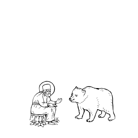
Макси́м Петрийский Карфагенский
О кластере
О нас
АНО «УК «Саровско-Дивеевский кластер»:
Нижегородская обл., г.Нижний Новгород,
территория Кремль, к.14.
О преподобном
Житие
Чудеса