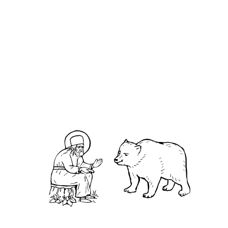
Макарий Писемский
О кластере
О нас
АНО «УК «Саровско-Дивеевский кластер»:
Нижегородская обл., г.Нижний Новгород,
территория Кремль, к.14.
О преподобном
Житие
Чудеса