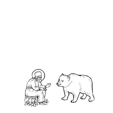
Макарий митрополит
О кластере
О нас
АНО «УК «Саровско-Дивеевский кластер»:
Нижегородская обл., г.Нижний Новгород,
территория Кремль, к.14.
О преподобном
Житие