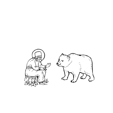
О нас
АНО «УК «Саровско-Дивеевский кластер»:
Нижегородская обл., г.Нижний Новгород,
территория Кремль, к.14.
О преподобном
Житие
Чудеса
Святая Канавка
Камень
Ближняя пустынька
Дальняя пустынька