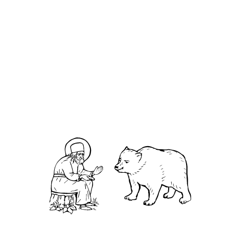
Ксения юродивая
О кластере
О нас
АНО «УК «Саровско-Дивеевский кластер»:
Нижегородская обл., г.Нижний Новгород,
территория Кремль, к.14.
О преподобном
Житие