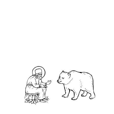
Крони́д Любимов
О кластере
О нас
АНО «УК «Саровско-Дивеевский кластер»:
Нижегородская обл., г.Нижний Новгород,
территория Кремль, к.14.
О преподобном
Житие
Чудеса